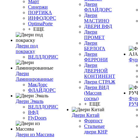
Март
Двери
Синержи
ФЛАЙДОРС
ПОРТИКА
Двери
ИНФОДОРС
МАСТИНО
OptimaPorte
ДВЕРИ ВФД
+ ЕЩЕ
Двери
ПРОМЕТ
Двери
Двери под
БЕРЛОГА
покраску
Двери
ВЕЛЛДОРИС
ФЕРРОНИ
Фур
Двери
ДВЕРНОЙ
Двери
КОНТИНЕНТ
Ламинированные
Двери СТРАЖ
МакДорс
Двери ВИД
ФЛАЙДОРС
(Массив
сосны)
Фур
Двери Эмаль
+ ЕЩЕ
РУ
ВЕЛЛДОРИС
ВФД
Двери Китай
FlyDoors
Форпост
Стальные
двери КНР
Двери из Массива