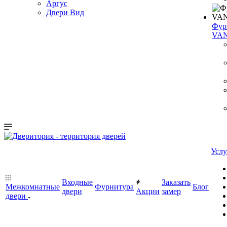
Аргус
Двери Вид
Фур
VA
Услу
Входные
Заказать
Межкомнатные
Фурнитура
Блог
двери
Акции
замер
двери