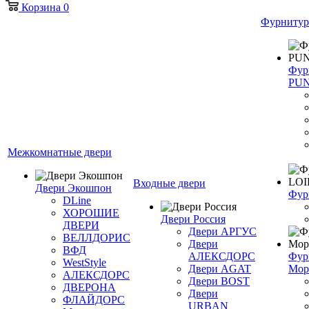
Корзина
0
Фурнитур
Фур
PU
Межкомнатные двери
Входные двери
Двери Экошпон
Фур
DLine
ХОРОШИЕ
Двери Россия
ДВЕРИ
Двери АРГУС
ВЕЛЛДОРИС
Двери
ВФД
АЛЕКСДОРС
Фур
WestStyle
Двери AGAT
Мор
АЛЕКСДОРС
Двери BOST
ДВЕРОНА
Двери
ФЛАЙДОРС
URBAN