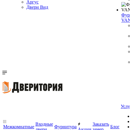
Аргус
Двери Вид
Фур
VA
Услу
Входные
Заказать
Межкомнатные
Фурнитура
Блог
двери
Акции
замер