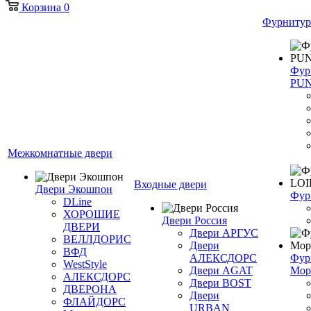
Корзина
0
Фурнитур
Фур
PU
Межкомнатные двери
Входные двери
Двери Экошпон
Фур
DLine
ХОРОШИЕ
Двери Россия
ДВЕРИ
Двери АРГУС
ВЕЛЛДОРИС
Двери
ВФД
АЛЕКСДОРС
Фур
WestStyle
Двери AGAT
Мор
АЛЕКСДОРС
Двери BOST
ДВЕРОНА
Двери
ФЛАЙДОРС
URBAN