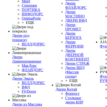
Март
Двери
Синержи
ФЛАЙДОРС
ПОРТИКА
Двери
ИНФОДОРС
МАСТИНО
OptimaPorte
ДВЕРИ ВФД
+ ЕЩЕ
Двери
ПРОМЕТ
Двери
Двери под
БЕРЛОГА
покраску
Двери
ВЕЛЛДОРИС
ФЕРРОНИ
Фур
Двери
ДВЕРНОЙ
Двери
КОНТИНЕНТ
Ламинированные
Двери СТРАЖ
МакДорс
Двери ВИД
ФЛАЙДОРС
(Массив
сосны)
Фур
Двери Эмаль
+ ЕЩЕ
РУ
ВЕЛЛДОРИС
ВФД
Двери Китай
FlyDoors
Форпост
Стальные
двери КНР
Двери из Массива