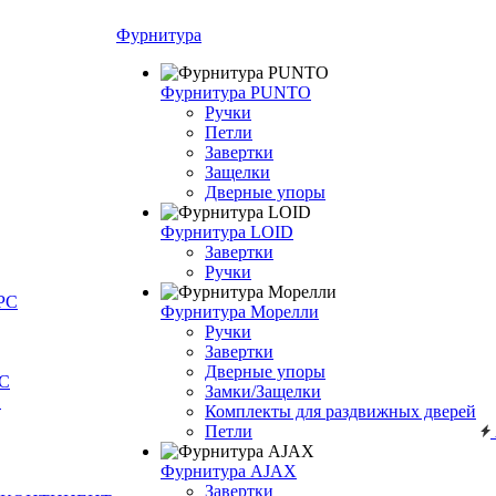
Фурнитура
Фурнитура PUNTO
Ручки
Петли
Завертки
Защелки
Дверные упоры
Фурнитура LOID
Завертки
Ручки
РС
Фурнитура Морелли
Ручки
Завертки
Дверные упоры
С
Замки/Защелки
О
Комплекты для раздвижных дверей
Петли
Фурнитура AJAX
Завертки