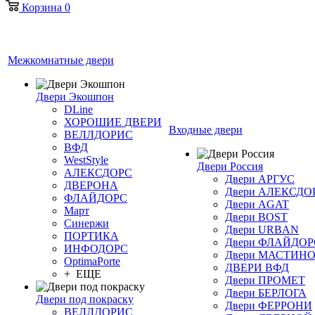
Корзина
0
Межкомнатные двери
Двери Экошпон
DLine
ХОРОШИЕ ДВЕРИ
Входные двери
ВЕЛЛДОРИС
ВФД
WestStyle
Двери Россия
АЛЕКСДОРС
Двери АРГУС
ДВЕРОНА
Двери АЛЕКСДО
ФЛАЙДОРС
Двери AGAT
Март
Двери BOST
Синержи
Двери URBAN
ПОРТИКА
Двери ФЛАЙДОР
ИНФОДОРС
Двери МАСТИН
OptimaPorte
ДВЕРИ ВФД
+ ЕЩЕ
Двери ПРОМЕТ
Двери БЕРЛОГА
Двери под покраску
Двери ФЕРРОНИ
ВЕЛЛДОРИС