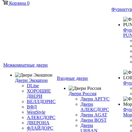
Корзина
0
Фурнитур
Фур
PU
Межкомнатные двери
Входные двери
Двери Экошпон
Фур
DLine
ХОРОШИЕ
Двери Россия
ДВЕРИ
Двери АРГУС
ВЕЛЛДОРИС
Двери
ВФД
АЛЕКСДОРС
Фур
WestStyle
Двери AGAT
Мор
АЛЕКСДОРС
Двери BOST
ДВЕРОНА
Двери
ФЛАЙДОРС
URBAN