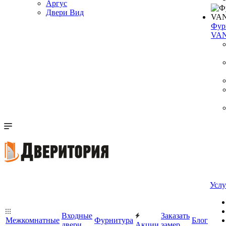
Аргус
Двери Вид
Фур
VA
Услу
Входные
Заказать
Межкомнатные
Фурнитура
Блог
двери
Акции
замер