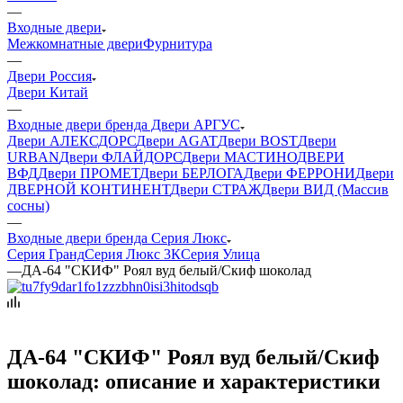
—
Входные двери
Межкомнатные двери
Фурнитура
—
Двери Россия
Двери Китай
—
Входные двери бренда Двери АРГУС
Двери АЛЕКСДОРС
Двери AGAT
Двери BOST
Двери
URBAN
Двери ФЛАЙДОРС
Двери МАСТИНО
ДВЕРИ
ВФД
Двери ПРОМЕТ
Двери БЕРЛОГА
Двери ФЕРРОНИ
Двери
ДВЕРНОЙ КОНТИНЕНТ
Двери СТРАЖ
Двери ВИД (Массив
сосны)
—
Входные двери бренда Серия Люкс
Серия Гранд
Серия Люкс 3К
Серия Улица
—
ДА-64 "СКИФ" Роял вуд белый/Скиф шоколад
ДА-64 "СКИФ" Роял вуд белый/Скиф
шоколад: описание и характеристики