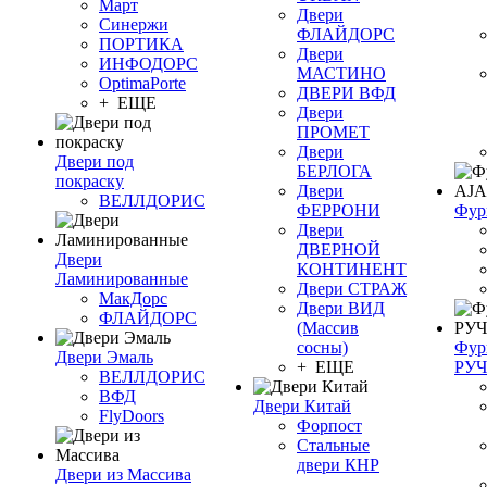
Март
Двери
Синержи
ФЛАЙДОРС
ПОРТИКА
Двери
ИНФОДОРС
МАСТИНО
OptimaPorte
ДВЕРИ ВФД
+ ЕЩЕ
Двери
ПРОМЕТ
Двери
Двери под
БЕРЛОГА
покраску
Двери
ВЕЛЛДОРИС
ФЕРРОНИ
Фур
Двери
ДВЕРНОЙ
Двери
КОНТИНЕНТ
Ламинированные
Двери СТРАЖ
МакДорс
Двери ВИД
ФЛАЙДОРС
(Массив
сосны)
Фур
Двери Эмаль
+ ЕЩЕ
РУ
ВЕЛЛДОРИС
ВФД
Двери Китай
FlyDoors
Форпост
Стальные
двери КНР
Двери из Массива