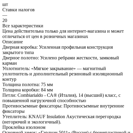
шт
Ставки налогов
—
20
Все характеристики
Цена действительна только для интернет-магазина и может
отличаться от цен в розничных магазинах
Описание
Дверная коробка: Усиленная профильная конструкция
закрытого типа
Дверное полотно: Усилено ребрами жесткости, замковый
карман
Уплотнитель: «Мягкое закрывание» — магнитный
уплотнитель и дополнительный резиновый изоляционный
контур
Толщина полотна: 75 мм
Толщина коробки: 84 мм
Петли: Сombiarialdo - СА® (Италия), 14 (высший) класс, с
повышенной нагрузочной способностью
Противосъемные фиксаторы: Противосъемные внутренние
фиксаторы
Утеплитель: KNAUF Insulation Акустическая перегородка
(негорючий и экологичный).
Проклейка изолоном
Основной замок: «Гардиан 5011» (Россия) с бронепластиной и