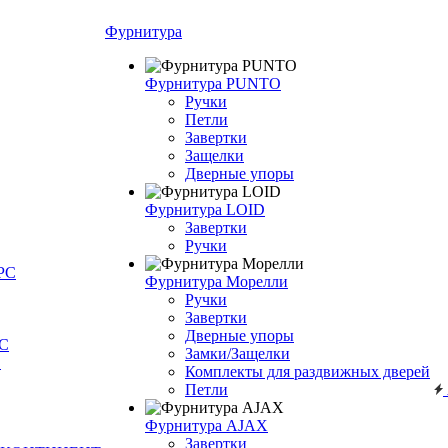
Фурнитура
Фурнитура PUNTO
Ручки
Петли
Завертки
Защелки
Дверные упоры
Фурнитура LOID
Завертки
Ручки
РС
Фурнитура Морелли
Ручки
Завертки
Дверные упоры
С
Замки/Защелки
О
Комплекты для раздвижных дверей
Петли
Фурнитура AJAX
Завертки