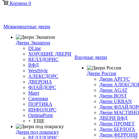
Корзина
0
Межкомнатные двери
Двери Экошпон
DLine
ХОРОШИЕ ДВЕРИ
Входные двери
ВЕЛЛДОРИС
ВФД
WestStyle
Двери Россия
АЛЕКСДОРС
Двери АРГУС
ДВЕРОНА
Двери АЛЕКСДО
ФЛАЙДОРС
Двери AGAT
Март
Двери BOST
Синержи
Двери URBAN
ПОРТИКА
Двери ФЛАЙДОР
ИНФОДОРС
Двери МАСТИН
OptimaPorte
ДВЕРИ ВФД
+ ЕЩЕ
Двери ПРОМЕТ
Двери БЕРЛОГА
Двери под покраску
Двери ФЕРРОНИ
ВЕЛЛДОРИС