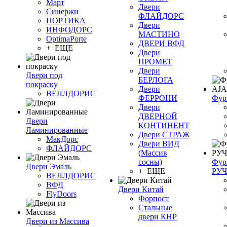
Март
Двери
Синержи
ФЛАЙДОРС
ПОРТИКА
Двери
ИНФОДОРС
МАСТИНО
OptimaPorte
ДВЕРИ ВФД
+ ЕЩЕ
Двери
ПРОМЕТ
Двери
Двери под
БЕРЛОГА
покраску
Двери
ВЕЛЛДОРИС
ФЕРРОНИ
Фур
Двери
ДВЕРНОЙ
Двери
КОНТИНЕНТ
Ламинированные
Двери СТРАЖ
МакДорс
Двери ВИД
ФЛАЙДОРС
(Массив
сосны)
Фур
Двери Эмаль
+ ЕЩЕ
РУ
ВЕЛЛДОРИС
ВФД
Двери Китай
FlyDoors
Форпост
Стальные
двери КНР
Двери из Массива