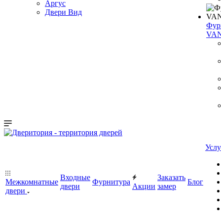
Аргус
Двери Вид
Фур
VA
Услу
Входные
Заказать
Межкомнатные
Фурнитура
Блог
двери
Акции
замер
двери