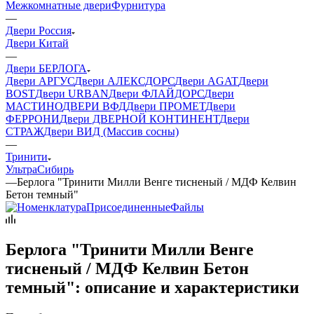
Межкомнатные двери
Фурнитура
—
Двери Россия
Двери Китай
—
Двери БЕРЛОГА
Двери АРГУС
Двери АЛЕКСДОРС
Двери AGAT
Двери
BOST
Двери URBAN
Двери ФЛАЙДОРС
Двери
МАСТИНО
ДВЕРИ ВФД
Двери ПРОМЕТ
Двери
ФЕРРОНИ
Двери ДВЕРНОЙ КОНТИНЕНТ
Двери
СТРАЖ
Двери ВИД (Массив сосны)
—
Тринити
Ультра
Сибирь
—
Берлога "Тринити Милли Венге тисненый / МДФ Келвин
Бетон темный"
Берлога "Тринити Милли Венге
тисненый / МДФ Келвин Бетон
темный": описание и характеристики