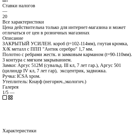
шт
Ставки налогов
—
20
Все характеристики
Цена действительна только для интернет-магазина и может
отличаться от цен в розничных магазинах
Описание
ЗАКРЫТЫЙ УСИЛЕН. короб (t=102-114мм), гнутая кромка,
Х/К металл с ППП "Антик серебро" 1,7 мм.
Полотно с ребрами жестк. и замковым карманом (t=90-110мм).
3 контура с мягким закрыванием.
Замки: Аргус 512М (сувальд. III кл, 7 лет гар.), Аргус 501
(цилиндр IV кл, 7 лет гар), эксцентрик, задвижка.
Ручка: ICSA хром.
Утеплитель: Кнауф (негорюч.,экологич.)
Галерея
1/5
—
Характеристики