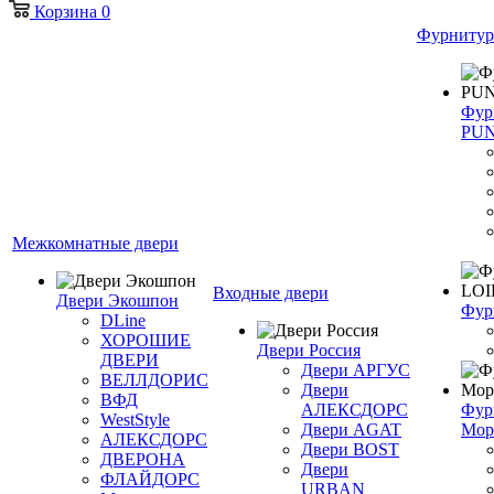
Корзина
0
Фурнитур
Фур
PU
Межкомнатные двери
Входные двери
Двери Экошпон
Фур
DLine
ХОРОШИЕ
Двери Россия
ДВЕРИ
Двери АРГУС
ВЕЛЛДОРИС
Двери
ВФД
АЛЕКСДОРС
Фур
WestStyle
Двери AGAT
Мор
АЛЕКСДОРС
Двери BOST
ДВЕРОНА
Двери
ФЛАЙДОРС
URBAN