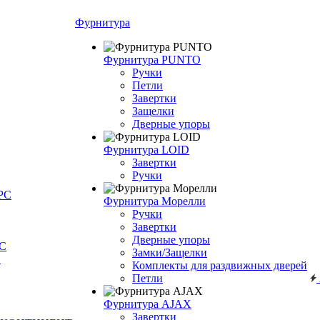
Фурнитура
Фурнитура PUNTO
Ручки
Петли
Завертки
Защелки
Дверные упоры
Фурнитура LOID
Завертки
Ручки
РС
Фурнитура Морелли
Ручки
Завертки
Дверные упоры
С
Замки/Защелки
О
Комплекты для раздвижных дверей
Петли
Фурнитура AJAX
Завертки