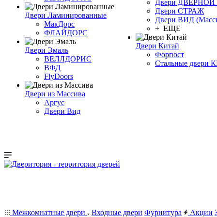
Двери ДВЕРНО
Двери СТРАЖ
Двери Ламинированные
Двери ВИД (Масс
МакДорс
+ ЕЩЕ
ФЛАЙДОРС
Двери Китай
Двери Эмаль
Форпост
ВЕЛЛДОРИС
Стальные двери 
ВФД
FlyDoors
Двери из Массива
Аргус
Двери Вид
Межкомнатные двери
Входные двери
Фурнитура
Акции