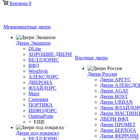
Корзина
0
Межкомнатные двери
Двери Экошпон
DLine
ХОРОШИЕ ДВЕРИ
Входные двери
ВЕЛЛДОРИС
ВФД
WestStyle
Двери Россия
АЛЕКСДОРС
Двери АРГУС
ДВЕРОНА
Двери АЛЕКСДО
ФЛАЙДОРС
Двери AGAT
Март
Двери BOST
Синержи
Двери URBAN
ПОРТИКА
Двери ФЛАЙДОР
ИНФОДОРС
Двери МАСТИН
OptimaPorte
ДВЕРИ ВФД
+ ЕЩЕ
Двери ПРОМЕТ
Двери БЕРЛОГА
Двери под покраску
Двери ФЕРРОНИ
ВЕЛЛДОРИС