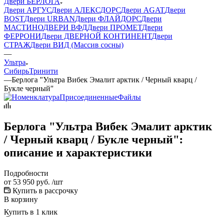
Двери БЕРЛОГА
Двери АРГУС
Двери АЛЕКСДОРС
Двери AGAT
Двери
BOST
Двери URBAN
Двери ФЛАЙДОРС
Двери
МАСТИНО
ДВЕРИ ВФД
Двери ПРОМЕТ
Двери
ФЕРРОНИ
Двери ДВЕРНОЙ КОНТИНЕНТ
Двери
СТРАЖ
Двери ВИД (Массив сосны)
—
Ультра
Сибирь
Тринити
—
Берлога "Ультра Вибек Эмалит арктик / Черный кварц /
Букле черный"
Берлога "Ультра Вибек Эмалит арктик
/ Черный кварц / Букле черный":
описание и характеристики
Подробности
от
53 950 руб.
/шт
Купить в рассрочку
В корзину
Купить в 1 клик