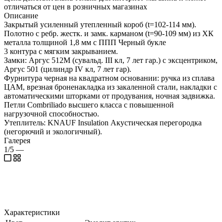
отличаться от цен в розничных магазинах
Описание
Закрытый усиленный утепленный короб (t=102-114 мм).
Полотно с ребр. жестк. и замк. карманом (t=90-109 мм) из ХК
металла толщиной 1,8 мм с ППП Черный букле
3 контура с мягким закрыванием.
Замки: Аргус 512М (сувальд. III кл, 7 лет гар.) с эксцентриком,
Аргус 501 (цилиндр IV кл, 7 лет гар).
Фурнитура черная на квадратном основании: ручка из сплава
ЦАМ, врезная броненакладка из закаленной стали, накладки с
автоматическими шторками от продувания, ночная задвижка.
Петли Combriliado высшего класса с повышенной
нагрузочной способностью.
Утеплитель: KNAUF Insulation Акустическая перегородка
(негорючий и экологичный).
Галерея
1/5
—
Характеристики