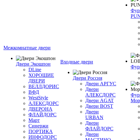
Фур
PU
Межкомнатные двери
Входные двери
Двери Экошпон
Фур
DLine
ХОРОШИЕ
Двери Россия
ДВЕРИ
Двери АРГУС
ВЕЛЛДОРИС
Двери
ВФД
АЛЕКСДОРС
Фур
WestStyle
Двери AGAT
Мор
АЛЕКСДОРС
Двери BOST
ДВЕРОНА
Двери
ФЛАЙДОРС
URBAN
Март
Двери
Синержи
ФЛАЙДОРС
ПОРТИКА
Двери
ИНФОДОРС
МАСТИНО