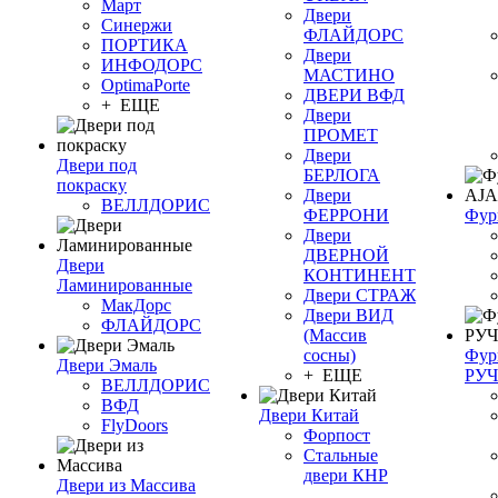
Март
Двери
Синержи
ФЛАЙДОРС
ПОРТИКА
Двери
ИНФОДОРС
МАСТИНО
OptimaPorte
ДВЕРИ ВФД
+ ЕЩЕ
Двери
ПРОМЕТ
Двери
Двери под
БЕРЛОГА
покраску
Двери
ВЕЛЛДОРИС
ФЕРРОНИ
Фур
Двери
ДВЕРНОЙ
Двери
КОНТИНЕНТ
Ламинированные
Двери СТРАЖ
МакДорс
Двери ВИД
ФЛАЙДОРС
(Массив
сосны)
Фур
Двери Эмаль
+ ЕЩЕ
РУ
ВЕЛЛДОРИС
ВФД
Двери Китай
FlyDoors
Форпост
Стальные
двери КНР
Двери из Массива