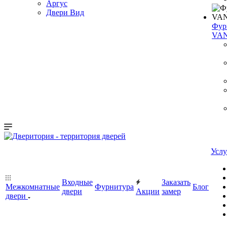
Аргус
Двери Вид
Фур
VA
Услу
Входные
Заказать
Межкомнатные
Фурнитура
Блог
двери
Акции
замер
двери