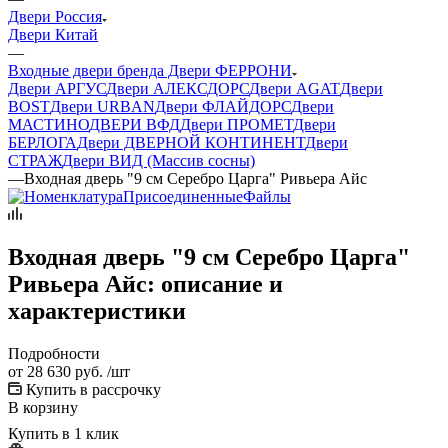
Двери Россия
Двери Китай
—
Входные двери бренда Двери ФЕРРОНИ
Двери АРГУС
Двери АЛЕКСДОРС
Двери AGAT
Двери
BOST
Двери URBAN
Двери ФЛАЙДОРС
Двери
МАСТИНО
ДВЕРИ ВФД
Двери ПРОМЕТ
Двери
БЕРЛОГА
Двери ДВЕРНОЙ КОНТИНЕНТ
Двери
СТРАЖ
Двери ВИД (Массив сосны)
—
Входная дверь "9 см Серебро Царга" Ривьера Айс
Входная дверь "9 см Серебро Царга"
Ривьера Айс: описание и
характеристики
Подробности
от
28 630 руб.
/шт
Купить в рассрочку
В корзину
Купить в 1 клик