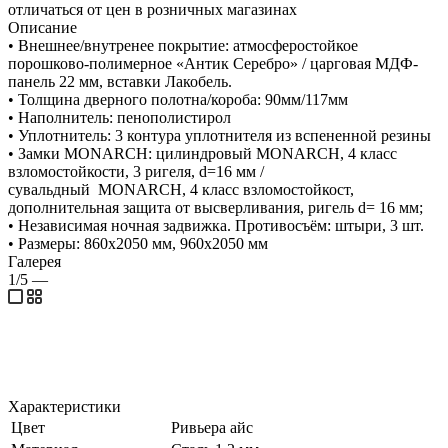
отличаться от цен в розничных магазинах
Описание
• Внешнее/внутренее покрытие: атмосферостойкое
порошково-полимерное «Антик Серебро» / царговая МДФ-
панель 22 мм, вставки Лакобель.
• Толщина дверного полотна/короба: 90мм/117мм
• Наполнитель: пенополистирол
• Уплотнитель: 3 контура уплотнителя из вспененной резины
• Замки MONARCH: цилиндровый MONARCH, 4 класс
взломостойкости, 3 ригеля, d=16 мм /
сувальдный MONARCH, 4 класс взломостойкост,
дополнительная защита от высверливания, ригель d= 16 мм;
• Независимая ночная задвижка. Противосъём: штыри, 3 шт.
• Размеры: 860х2050 мм, 960х2050 мм
Галерея
1/5
—
Характеристики
Цвет
Ривьера айс