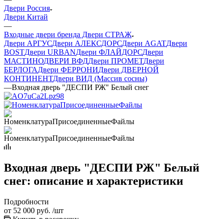
Двери Россия
Двери Китай
—
Входные двери бренда Двери СТРАЖ
Двери АРГУС
Двери АЛЕКСДОРС
Двери AGAT
Двери
BOST
Двери URBAN
Двери ФЛАЙДОРС
Двери
МАСТИНО
ДВЕРИ ВФД
Двери ПРОМЕТ
Двери
БЕРЛОГА
Двери ФЕРРОНИ
Двери ДВЕРНОЙ
КОНТИНЕНТ
Двери ВИД (Массив сосны)
—
Входная дверь "ДЕСПИ РЖ" Белый снег
Входная дверь "ДЕСПИ РЖ" Белый
снег: описание и характеристики
Подробности
от
52 000 руб.
/шт