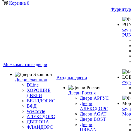
Корзина
0
Фурнитур
Фур
PU
Межкомнатные двери
Входные двери
Двери Экошпон
Фур
DLine
ХОРОШИЕ
Двери Россия
ДВЕРИ
Двери АРГУС
ВЕЛЛДОРИС
Двери
ВФД
АЛЕКСДОРС
Фур
WestStyle
Двери AGAT
Мор
АЛЕКСДОРС
Двери BOST
ДВЕРОНА
Двери
ФЛАЙДОРС
URBAN