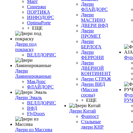
Март
Двери
Синержи
ФЛАЙДОРС
ПОРТИКА
Двери
ИНФОДОРС
МАСТИНО
OptimaPorte
ДВЕРИ ВФД
+ ЕЩЕ
Двери
ПРОМЕТ
Двери
Двери под
БЕРЛОГА
покраску
Двери
ВЕЛЛДОРИС
ФЕРРОНИ
Фур
Двери
ДВЕРНОЙ
Двери
КОНТИНЕНТ
Ламинированные
Двери СТРАЖ
МакДорс
Двери ВИД
ФЛАЙДОРС
(Массив
сосны)
Фур
Двери Эмаль
+ ЕЩЕ
РУ
ВЕЛЛДОРИС
ВФД
Двери Китай
FlyDoors
Форпост
Стальные
двери КНР
Двери из Массива