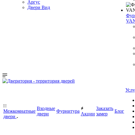
Аргус
Двери Вид
Фур
VA
Услу
Входные
Заказать
Межкомнатные
Фурнитура
Блог
двери
Акции
замер
двери