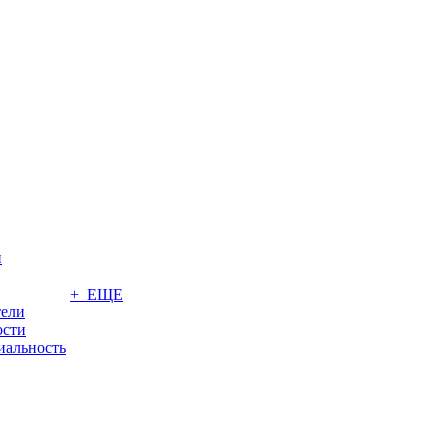
и
+ ЕЩЕ
тели
ости
иальность