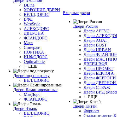
Двери Экошпон
DLine
ХОРОШИЕ ДВЕРИ
Входные двери
ВЕЛЛДОРИС
ВФД
WestStyle
Двери Россия
АЛЕКСДОРС
Двери АРГУС
ДВЕРОНА
Двери АЛЕКСДО
ФЛАЙДОРС
Двери AGAT
Март
Двери BOST
Синержи
Двери URBAN
ПОРТИКА
Двери ФЛАЙДОР
ИНФОДОРС
Двери МАСТИН
OptimaPorte
ДВЕРИ ВФД
+ ЕЩЕ
Двери ПРОМЕТ
Двери БЕРЛОГА
Двери под покраску
Двери ФЕРРОНИ
ВЕЛЛДОРИС
Двери ДВЕРНО
Двери СТРАЖ
Двери Ламинированные
Двери ВИД (Масс
МакДорс
+ ЕЩЕ
ФЛАЙДОРС
Двери Китай
Двери Эмаль
Форпост
ВЕЛЛДОРИС
Стальные двери 