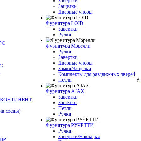
Завертки
Защелки
Дверные упоры
Фурнитура LOID
Завертки
Ручки
РС
Фурнитура Морелли
Ручки
Завертки
Дверные упоры
С
Замки/Защелки
О
Комплекты для раздвижных дверей
Петли
Фурнитура AJAX
Завертки
Й КОНТИНЕНТ
Защелки
Петли
ив сосны)
Ручки
Фурнитура РУЧЕТТИ
Ручки
Завертки/Накладки
КНР