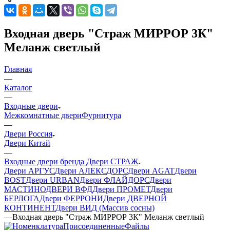
Входная дверь "Страж МИРРОР 3К"
Меланж светлый
Главная
—
Каталог
—
Входные двери
Межкомнатные двери
Фурнитура
—
Двери Россия
Двери Китай
—
Входные двери бренда Двери СТРАЖ
Двери АРГУС
Двери АЛЕКСДОРС
Двери AGAT
Двери
BOST
Двери URBAN
Двери ФЛАЙДОРС
Двери
МАСТИНО
ДВЕРИ ВФД
Двери ПРОМЕТ
Двери
БЕРЛОГА
Двери ФЕРРОНИ
Двери ДВЕРНОЙ
КОНТИНЕНТ
Двери ВИД (Массив сосны)
—
Входная дверь "Страж МИРРОР 3К" Меланж светлый