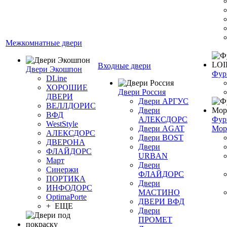
Межкомнатные двери
Входные двери
Двери Экошпон
Фур
DLine
ХОРОШИЕ
Двери Россия
ДВЕРИ
Двери АРГУС
ВЕЛЛДОРИС
Двери
ВФД
АЛЕКСДОРС
Фур
WestStyle
Двери AGAT
Мор
АЛЕКСДОРС
Двери BOST
ДВЕРОНА
Двери
ФЛАЙДОРС
URBAN
Март
Двери
Синержи
ФЛАЙДОРС
ПОРТИКА
Двери
ИНФОДОРС
МАСТИНО
OptimaPorte
ДВЕРИ ВФД
+ ЕЩЕ
Двери
ПРОМЕТ