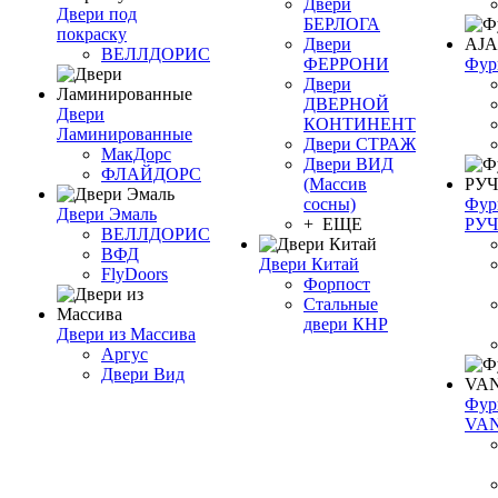
Двери
Двери под
БЕРЛОГА
покраску
Двери
ВЕЛЛДОРИС
ФЕРРОНИ
Фур
Двери
ДВЕРНОЙ
Двери
КОНТИНЕНТ
Ламинированные
Двери СТРАЖ
МакДорс
Двери ВИД
ФЛАЙДОРС
(Массив
сосны)
Фур
Двери Эмаль
+ ЕЩЕ
РУ
ВЕЛЛДОРИС
ВФД
Двери Китай
FlyDoors
Форпост
Стальные
двери КНР
Двери из Массива
Аргус
Двери Вид
Фур
VA