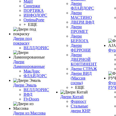
Март
Двери
Синержи
ФЛАЙДОРС
ПОРТИКА
Двери
ИНФОДОРС
МАСТИНО
OptimaPorte
ДВЕРИ ВФД
+ ЕЩЕ
Двери
ПРОМЕТ
Двери
Двери под
БЕРЛОГА
покраску
Двери
ВЕЛЛДОРИС
ФЕРРОНИ
Фур
Двери
ДВЕРНОЙ
Двери
КОНТИНЕНТ
Ламинированные
Двери СТРАЖ
МакДорс
Двери ВИД
ФЛАЙДОРС
(Массив
сосны)
Фур
Двери Эмаль
+ ЕЩЕ
РУ
ВЕЛЛДОРИС
ВФД
Двери Китай
FlyDoors
Форпост
Стальные
двери КНР
Двери из Массива