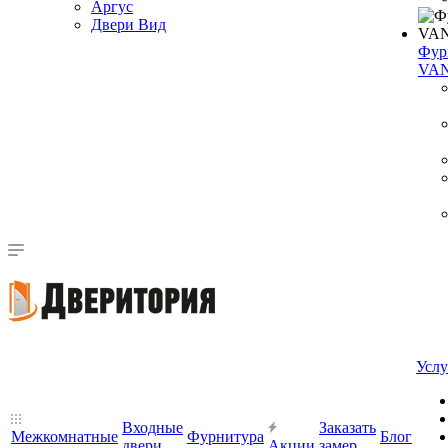
Аргус
Двери Вид
Фур
VA
Услу
Входные
Заказать
Межкомнатные
Фурнитура
Блог
двери
Акции
замер