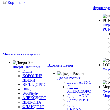
Корзина
0
Фурнитур
Фур
PU
Межкомнатные двери
Входные двери
Двери Экошпон
Фур
DLine
ХОРОШИЕ
Двери Россия
ДВЕРИ
Двери АРГУС
ВЕЛЛДОРИС
Двери
ВФД
АЛЕКСДОРС
Фур
WestStyle
Двери AGAT
Мор
АЛЕКСДОРС
Двери BOST
ДВЕРОНА
Двери
ФЛАЙДОРС
URBAN