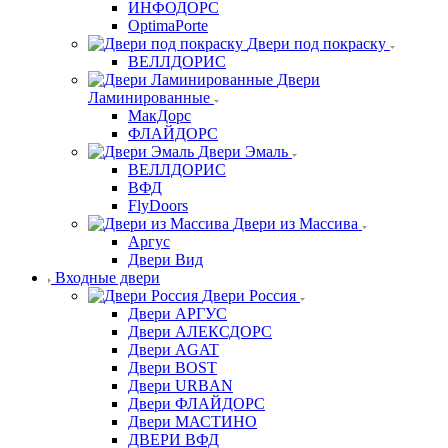
ИНФОДОРС
OptimaPorte
Двери под покраску
ВЕЛЛДОРИС
Двери
Ламинированные
МакДорс
ФЛАЙДОРС
Двери Эмаль
ВЕЛЛДОРИС
ВФД
FlyDoors
Двери из Массива
Аргус
Двери Вид
Входные двери
Двери Россия
Двери АРГУС
Двери АЛЕКСДОРС
Двери AGAT
Двери BOST
Двери URBAN
Двери ФЛАЙДОРС
Двери МАСТИНО
ДВЕРИ ВФД