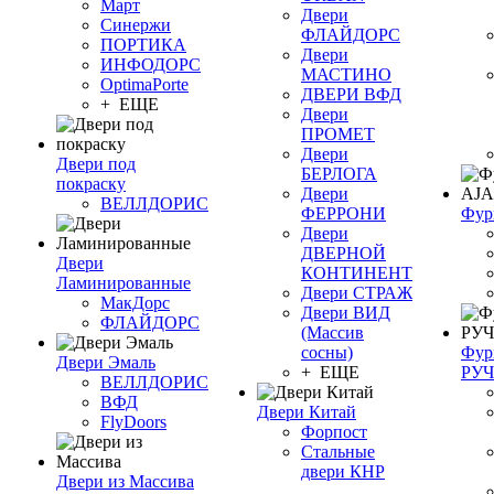
Март
Двери
Синержи
ФЛАЙДОРС
ПОРТИКА
Двери
ИНФОДОРС
МАСТИНО
OptimaPorte
ДВЕРИ ВФД
+ ЕЩЕ
Двери
ПРОМЕТ
Двери
Двери под
БЕРЛОГА
покраску
Двери
ВЕЛЛДОРИС
ФЕРРОНИ
Фур
Двери
ДВЕРНОЙ
Двери
КОНТИНЕНТ
Ламинированные
Двери СТРАЖ
МакДорс
Двери ВИД
ФЛАЙДОРС
(Массив
сосны)
Фур
Двери Эмаль
+ ЕЩЕ
РУ
ВЕЛЛДОРИС
ВФД
Двери Китай
FlyDoors
Форпост
Стальные
двери КНР
Двери из Массива