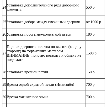
Установка дополнительного ряда доборного
24
550 р.
элемента
25
Установка добора между смежными дверями
от 1000 р.
26
Установка порога межкомнатной двери
180 р.
Подпил дверного полотна по высоте (за одну
сторону) на форматнике мастером
27
1500 р.
ВНИМАНИЕ! полотно возврату и обмену не
подлежит
28
Установка врезной петли
150 р.
29
Врезка одной скрытой петли (Инвизибл)
700 р.
30
Врезка магнитного замка
700 р.