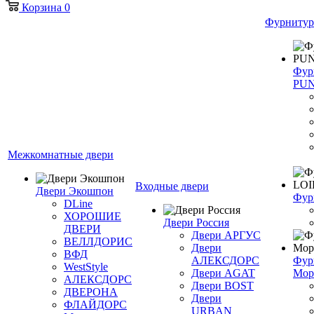
Корзина
0
Фурнитур
Фур
PU
Межкомнатные двери
Входные двери
Двери Экошпон
Фур
DLine
ХОРОШИЕ
Двери Россия
ДВЕРИ
Двери АРГУС
ВЕЛЛДОРИС
Двери
ВФД
АЛЕКСДОРС
Фур
WestStyle
Двери AGAT
Мор
АЛЕКСДОРС
Двери BOST
ДВЕРОНА
Двери
ФЛАЙДОРС
URBAN