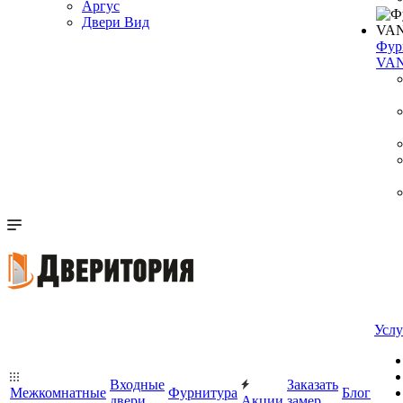
Аргус
Двери Вид
Фур
VA
Услу
Входные
Заказать
Межкомнатные
Фурнитура
Блог
двери
Акции
замер