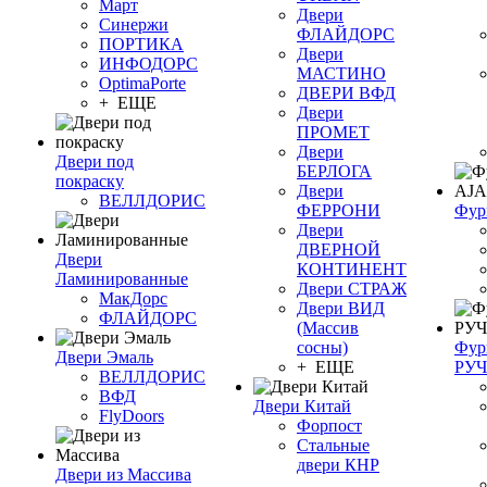
Март
Двери
Синержи
ФЛАЙДОРС
ПОРТИКА
Двери
ИНФОДОРС
МАСТИНО
OptimaPorte
ДВЕРИ ВФД
+ ЕЩЕ
Двери
ПРОМЕТ
Двери
Двери под
БЕРЛОГА
покраску
Двери
ВЕЛЛДОРИС
ФЕРРОНИ
Фур
Двери
ДВЕРНОЙ
Двери
КОНТИНЕНТ
Ламинированные
Двери СТРАЖ
МакДорс
Двери ВИД
ФЛАЙДОРС
(Массив
сосны)
Фур
Двери Эмаль
+ ЕЩЕ
РУ
ВЕЛЛДОРИС
ВФД
Двери Китай
FlyDoors
Форпост
Стальные
двери КНР
Двери из Массива