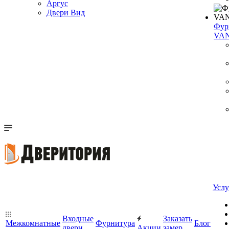
Аргус
Двери Вид
Фур
VA
Услу
Входные
Заказать
Межкомнатные
Фурнитура
Блог
двери
Акции
замер