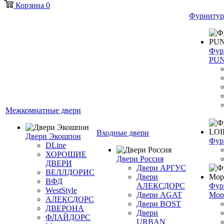
Корзина
0
Фурнитур
Фур
PU
Межкомнатные двери
Входные двери
Двери Экошпон
Фур
DLine
ХОРОШИЕ
Двери Россия
ДВЕРИ
Двери АРГУС
ВЕЛЛДОРИС
Двери
ВФД
АЛЕКСДОРС
Фур
WestStyle
Двери AGAT
Мор
АЛЕКСДОРС
Двери BOST
ДВЕРОНА
Двери
ФЛАЙДОРС
URBAN